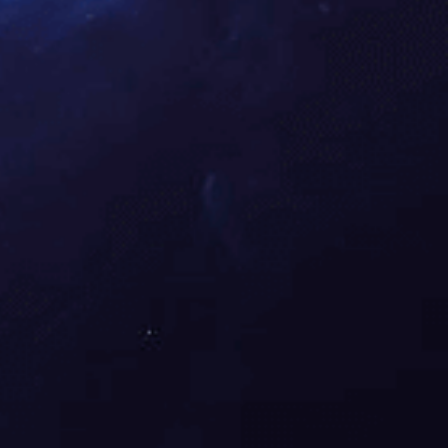
 离五个层面的网络隔离。基于下一代防火墙、应用交付、上