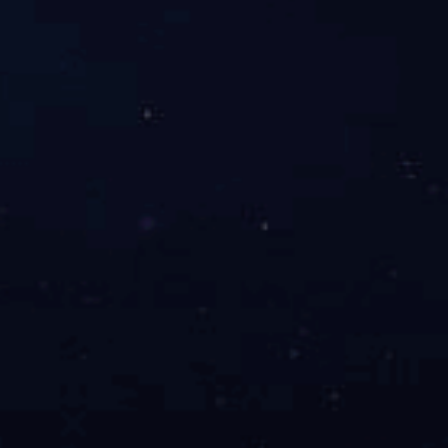
网及移动办公
智能化组网解决方案