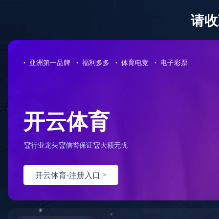
首页
解决方案

解决方案
进一步了解

弱电系统建设及智能化系统
信息安全整体解决方案
安全云解决方案
安全无线网络建设方案
智能化机房建设及动环监测