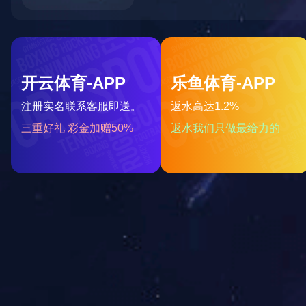
国内案例
国外案例
关于我们

关于我们
进一步了解

公司简介
企业文化
荣誉资质
发展历程
合作品牌
leyu乐鱼web登录入口-leyu（中国）