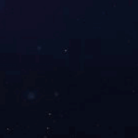
次发生。
方案
安全无线网络建设方案
智能化机房建设及动环监测
分支组